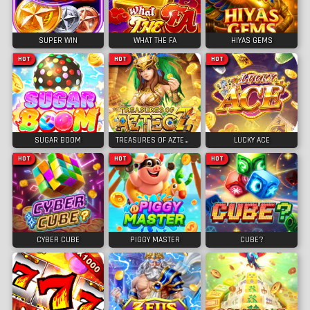
SUPER WIN
WHAT THE FA
HIYAS GEMS
HOT
HOT
HOT
SUGAR BOOM
TREASURES OF AZTEC Z
LUCKY ACE
HOT
HOT
HOT
CYBER CUBE
PIGGY MASTER
CUBE?