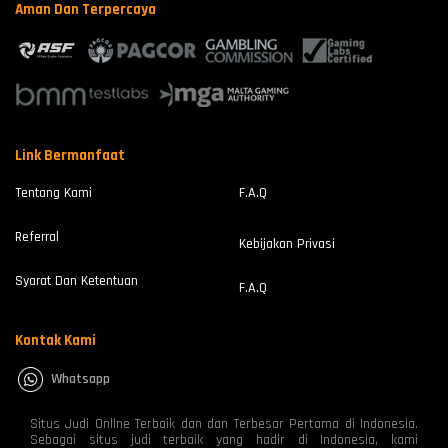
Aman Dan Terpercaya
Link Bermanfaat
Tentang Kami
F.A.Q
Referral
Kebijakan Privasi
Syarat Dan Ketentuan
F.A.Q
Kontak Kami
Whatsapp
Situs Judi Online Terbaik dan dan Terbesar Pertama di Indonesia.
Sebagai situs judi terbaik yang hadir di Indonesia, kami