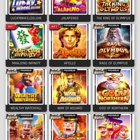
LUCKYWHEELDELUXE
JALAPENO2
THE KING OF OLYMPUS
HOT
HOT
MAHJONG INFINITY
APOLLO
RAGE OF OLYMPUS
WEALTHY WATERFALL
WAR OF ASGARD
GOD OF NORTHERN