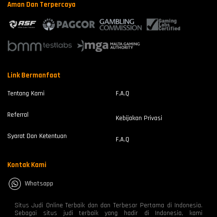
Aman Dan Terpercaya
Link Bermanfaat
Tentang Kami
F.A.Q
Referral
Kebijakan Privasi
Syarat Dan Ketentuan
F.A.Q
Kontak Kami
Whatsapp
Situs Judi Online Terbaik dan dan Terbesar Pertama di Indonesia.
Sebagai situs judi terbaik yang hadir di Indonesia, kami