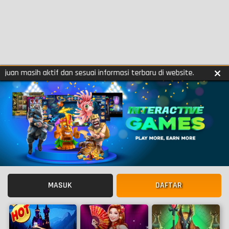
n masih aktif dan sesuai informasi terbaru di website.
MASUK
DAFTAR