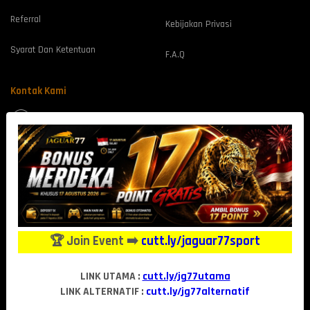
Referral
Kebijakan Privasi
Syarat Dan Ketentuan
F.A.Q
Kontak Kami
Whatsapp
JAGUAR77
: Motion Cerdas untuk
Transformasi Digital 2026
Membangun Pengalaman Digital yang Lebih
Adaptif dan Dinamis
Perkembangan teknologi dalam beberapa tahun terakhir telah
🏆
Join Event ➡️
cutt.ly/jaguar77sport
mengubah cara masyarakat berinteraksi dengan berbagai layanan
digital. Tahun 2026 menjadi momentum penting bagi banyak
platform untuk menghadirkan pengalaman yang tidak hanya cepat
LINK UTAMA :
cutt.ly/jg77utama
dan efisien, tetapi juga mampu menyesuaikan diri dengan
LINK ALTERNATIF :
cutt.ly/jg77alternatif
kebutuhan pengguna yang semakin beragam. Dalam konteks ini,
JAGUAR77 hadir dengan konsep motion cerdas yang dirancang