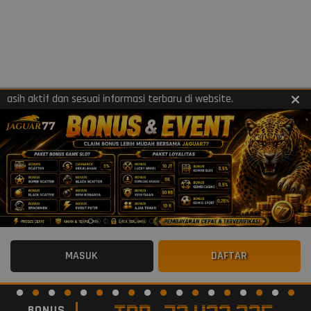
aktif dan sesuai informasi terbaru di website.
MASUK
DAFTAR
BONUS