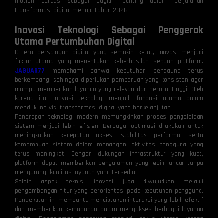
motion cerdas sebagai bagian penting dalam perjalanan
transformasi digital menuju tahun 2026.
Inovasi Teknologi Sebagai Penggerak
Utama Pertumbuhan Digital
Di era persaingan digital yang semakin ketat, inovasi menjadi
faktor utama yang menentukan keberhasilan sebuah platform.
JAGUAR77
memahami bahwa kebutuhan pengguna terus
berkembang, sehingga diperlukan pembaruan yang konsisten agar
mampu memberikan layanan yang relevan dan bernilai tinggi. Oleh
karena itu, inovasi teknologi menjadi fondasi utama dalam
mendukung visi transformasi digital yang berkelanjutan.
Penerapan teknologi modern memungkinkan proses pengelolaan
sistem menjadi lebih efisien. Berbagai optimasi dilakukan untuk
meningkatkan kecepatan akses, stabilitas performa, serta
kemampuan sistem dalam menangani aktivitas pengguna yang
terus meningkat. Dengan dukungan infrastruktur yang kuat,
platform dapat memberikan pengalaman yang lebih lancar tanpa
mengurangi kualitas layanan yang tersedia.
Selain aspek teknis, inovasi juga diwujudkan melalui
pengembangan fitur yang berorientasi pada kebutuhan pengguna.
Pendekatan ini membantu menciptakan interaksi yang lebih efektif
dan memberikan kemudahan dalam mengakses berbagai layanan