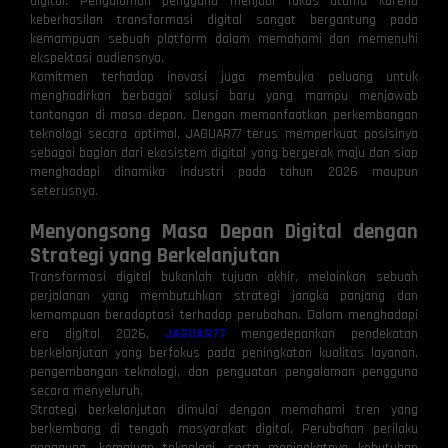
digital. Pengalaman pengguna menjadi fokus utama karena
keberhasilan transformasi digital sangat bergantung pada
kemampuan sebuah platform dalam memahami dan memenuhi
ekspektasi audiensnya.
Komitmen terhadap inovasi juga membuka peluang untuk
menghadirkan berbagai solusi baru yang mampu menjawab
tantangan di masa depan. Dengan memanfaatkan perkembangan
teknologi secara optimal, JAGUAR77 terus memperkuat posisinya
sebagai bagian dari ekosistem digital yang bergerak maju dan siap
menghadapi dinamika industri pada tahun 2026 maupun
seterusnya.
Menyongsong Masa Depan Digital dengan
Strategi yang Berkelanjutan
Transformasi digital bukanlah tujuan akhir, melainkan sebuah
perjalanan yang membutuhkan strategi jangka panjang dan
kemampuan beradaptasi terhadap perubahan. Dalam menghadapi
era digital 2026,
JAGUAR77
mengedepankan pendekatan
berkelanjutan yang berfokus pada peningkatan kualitas layanan,
pengembangan teknologi, dan penguatan pengalaman pengguna
secara menyeluruh.
Strategi berkelanjutan dimulai dengan memahami tren yang
berkembang di tengah masyarakat digital. Perubahan perilaku