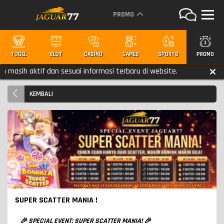
PROMO
TOGEL
SLOT
CASINO
GAMES
SPORTS
PROMO
asih aktif dan sesuai informasi terbaru di website.
KEMBALI
SUPER SCATTER MANIA !
🎉 SPECIAL EVENT: SUPER SCATTER MANIA! 🎉