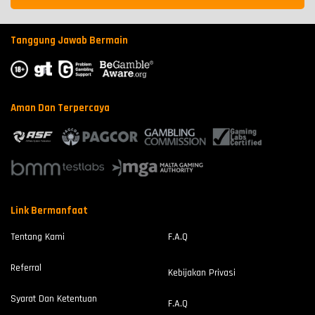
Tanggung Jawab Bermain
Aman Dan Terpercaya
Link Bermanfaat
Tentang Kami
F.A.Q
Referral
Kebijakan Privasi
Syarat Dan Ketentuan
F.A.Q