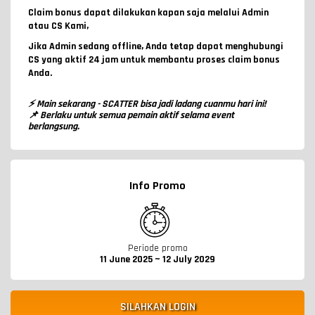
Claim bonus dapat dilakukan kapan saja melalui Admin
atau CS Kami,
Jika Admin sedang offline, Anda tetap dapat menghubungi
CS yang aktif 24 jam untuk membantu proses claim bonus
Anda.
⚡ Main sekarang - SCATTER bisa jadi ladang cuanmu hari ini!
📌 Berlaku untuk semua pemain aktif selama event
berlangsung.
Info Promo
Periode promo
11 June 2025 ~ 12 July 2029
SILAHKAN LOGIN