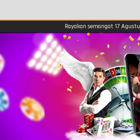
Rayakan semangat 17 Agustus dengan t