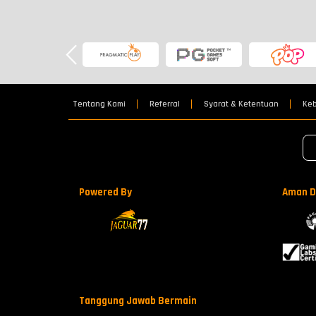
Tentang Kami
Referral
Syarat & Ketentuan
Keb
Powered By
Aman D
Tanggung Jawab Bermain