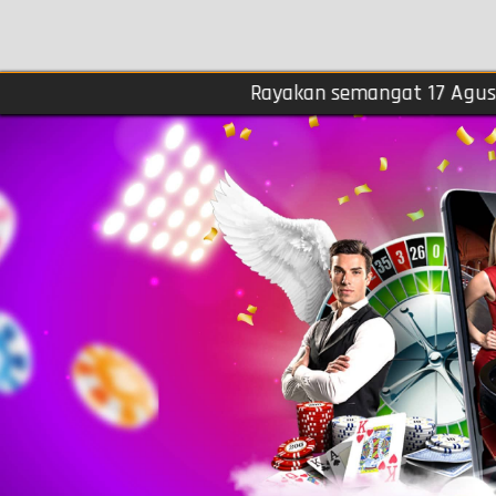
Rayakan semangat 17 Agustus de