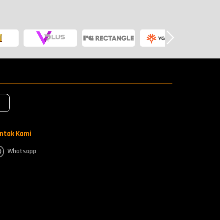
ntak Kami
Whatsapp