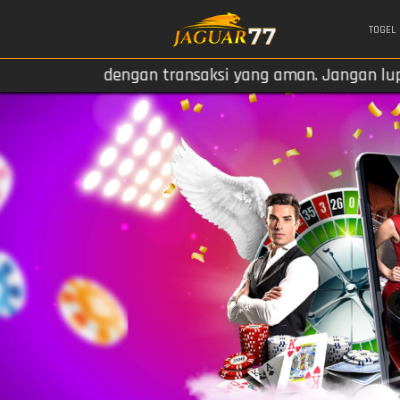
TOGEL
Agustus dengan transaksi yang aman. Jangan lupa pasti