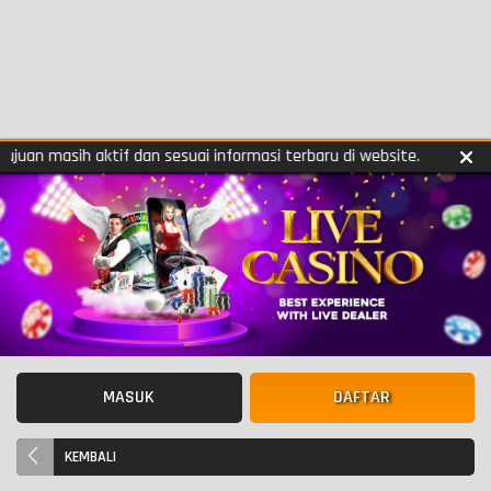
uan masih aktif dan sesuai informasi terbaru di website.
MASUK
DAFTAR
KEMBALI