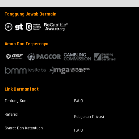
Tanggung Jawab Bermain
Aman Dan Terpercaya
Link Bermanfaat
Tentang Kami
F.A.Q
Referral
Kebijakan Privasi
Syarat Dan Ketentuan
F.A.Q