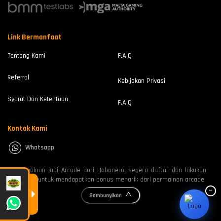
Link Bermanfaat
Tentang Kami
F.A.Q
Referral
Kebijakan Privasi
Syarat Dan Ketentuan
F.A.Q
Kontak Kami
Whatsapp
Permainan judi Arcade dari Habanero, segera daftar dan lakukan
deposit untuk mendapatkan bonus menarik dari permainan arcade
−
Sembunyikan