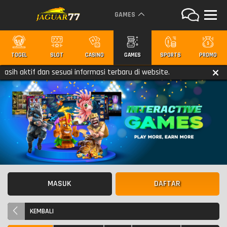
GAMES
TOGEL
SLOT
CASINO
GAMES
SPORTS
PROMO
h aktif dan sesuai informasi terbaru di website.
MASUK
DAFTAR
KEMBALI