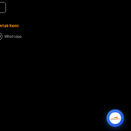
ntak Kami
Whatsapp