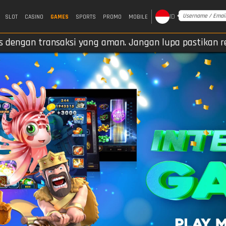
ID
SLOT
CASINO
GAMES
SPORTS
PROMO
MOBILE
Inggris
(EN)
an transaksi yang aman. Jangan lupa pastikan rekening
China
(ZH)
Cambodia
(KM)
Indonesia
(ID)
Thailand
(TH)
Vietnam
(VI)