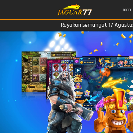
TOGEL
Rayakan semangat 17 Agustus deng