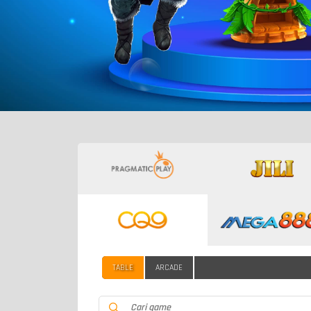
TABLE
ARCADE