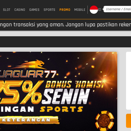
ID
SLOT
CASINO
GAMES
SPORTS
PROMO
MOBILE
Inggris
(EN)
transaksi yang aman. Jangan lupa pastikan rekening t
China
(ZH)
Cambodia
(KM)
Indonesia
(ID)
Thailand
(TH)
Vietnam
(VI)