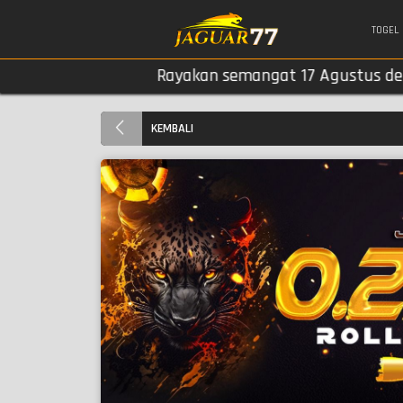
TOGEL
Rayakan semangat 17 Agustus dengan 
KEMBALI