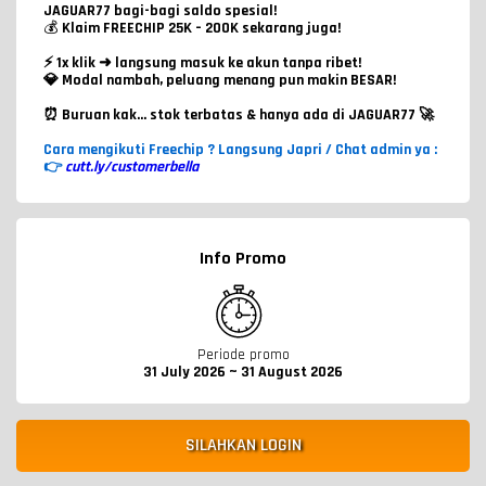
JAGUAR77 bagi-bagi saldo spesial!
💰
Klaim FREECHIP 25K – 200K sekarang juga!
⚡ 1x klik ➜ langsung masuk ke akun tanpa ribet!
💎 Modal nambah, peluang menang pun makin BESAR!
⏰ Buruan kak… stok terbatas & hanya ada di JAGUAR77 🚀
Cara mengikuti Freechip ? Langsung Japri / Chat admin ya :
👉
cutt.ly/customerbella
Info Promo
Periode promo
31 July 2026 ~ 31 August 2026
SILAHKAN LOGIN